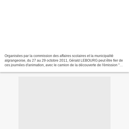
Organisées par la commission des affaires scolaires et la municipalité
algrangeoise, du 27 au 29 octobre 2011, Gérald LEBOURG peut être fier de
ces journées d'animation, avec le camion de la découverte de l'émission "
C'est pas sorcier " qui a stationné...