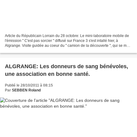
Article du Républicain Lorrain du 28 octobre: Le mini-laboratoire mobile de
l'émission " C'est pas sorcier " diffusé sur France 3 s'est intallé hier, à
Algrange. Visite guidée au coeur du " camion de la découverte ", qui se mue
cette année en atelier...
ALGRANGE: Les donneurs de sang bénévoles,
une association en bonne santé.
Publié le 28/10/2011 à 08:15
Par
SEBBEN Roland