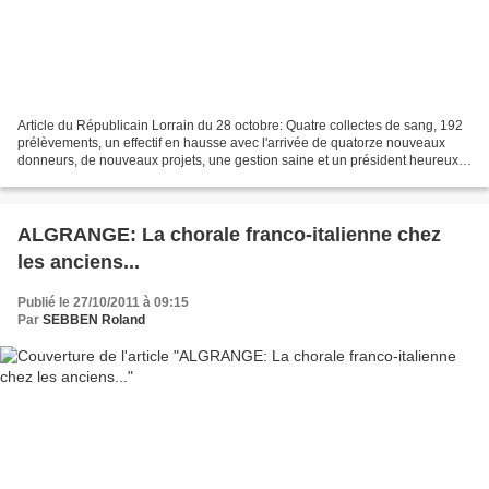
Article du Républicain Lorrain du 28 octobre: Quatre collectes de sang, 192
prélèvements, un effectif en hausse avec l'arrivée de quatorze nouveaux
donneurs, de nouveaux projets, une gestion saine et un président heureux.
Au courant de l'année 1957, des...
ALGRANGE: La chorale franco-italienne chez
les anciens...
Publié le 27/10/2011 à 09:15
Par
SEBBEN Roland