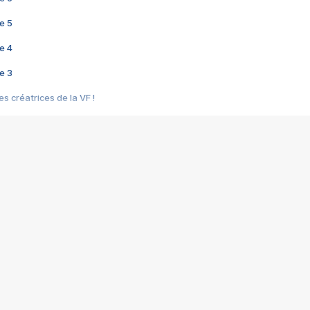
e 5
e 4
e 3
s créatrices de la VF !
e 2
e 1
e Mektoub My Love arrive enfin ! Rencontre avec Shaïn Boumedine et Sal
i : après Toni en famille
elle réalise le bouleversant Dites lui que je l'aime
ais ! Rencontre autour de Vie privée de Rebecca Zlotowski
 de Marguerite, Grave... Rencontre avec Ella Rumpf
 Les Rêveurs, un film intime sur la santé mentale