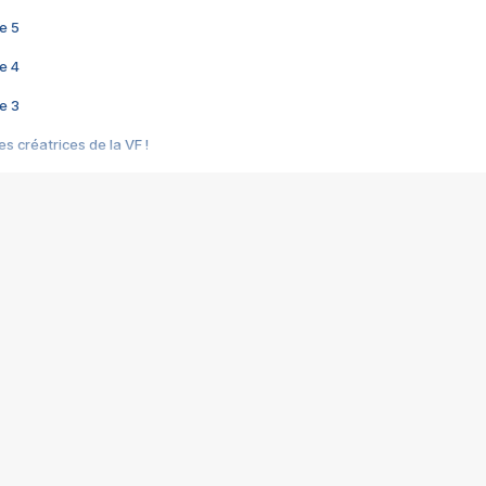
e 5
e 4
e 3
s créatrices de la VF !
e 2
e 1
e Mektoub My Love arrive enfin ! Rencontre avec Shaïn Boumedine et Sal
i : après Toni en famille
elle réalise le bouleversant Dites lui que je l'aime
ais ! Rencontre autour de Vie privée de Rebecca Zlotowski
 de Marguerite, Grave... Rencontre avec Ella Rumpf
 Les Rêveurs, un film intime sur la santé mentale