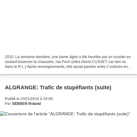
2010. La semaine dernière, une dame âgée a été heurtée par un scooter en
voulant traverser la chaussée, rue Foch (infos Denis CUSSET, car rien vu
dans le R.L.) Après renseignements, elle aurait passée entre 2 voitures en
stationnement pour traverser....
ALGRANGE: Trafic de stupéfiants (suite)
Publié le 23/11/2010 à 10:00
Par
SEBBEN Roland