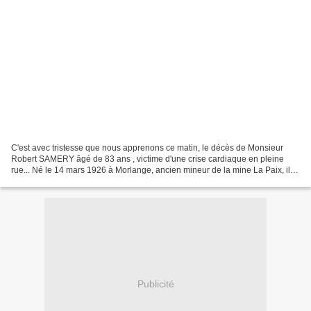
C'est avec tristesse que nous apprenons ce matin, le décès de Monsieur
Robert SAMERY âgé de 83 ans , victime d'une crise cardiaque en pleine
rue... Né le 14 mars 1926 à Morlange, ancien mineur de la mine La Paix, il
faisait partie de l'Amicale des Anciens...
Publicité